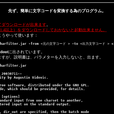
先ず、簡単に文字コードを変換する為のプログラム。
てダウンロードが出来ます
。
（1.4以上）をダウンロードしておかないと起動出来ません。
こうやって使います：
harfilter.jar -from
 <元の文字コード > 
-to
 <出力文字コード > 
<
tdout
に出されています。
ますが、説明書は、パラメターを入力しないと、出ます。
harfilter.jar

 20030711--

ity by Augustin Vidovic.

ree software, distributed under the GNU GPL.

de, which should be provided, for details.

 [options] 

andard input from one charset to another,

tered input on the standard output.

, dir_out are specified, then the batch mode
